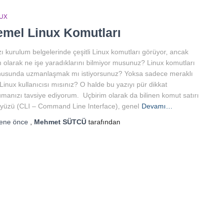
NUX
emel Linux Komutları
ı kurulum belgelerinde çeşitli Linux komutları görüyor, ancak
 olarak ne işe yaradıklarını bilmiyor musunuz? Linux komutları
usunda uzmanlaşmak mı istiyorsunuz? Yoksa sadece meraklı
 Linux kullanıcısı mısınız? O halde bu yazıyı pür dikkat
manızı tavsiye ediyorum. Uçbirim olarak da bilinen komut satırı
yüzü (CLI – Command Line Interface), genel
Devamı…
sene
önce
,
Mehmet SÜTCÜ
tarafından