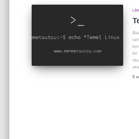
LI
T
Baz
tam
kon
bir
oku
ara
5 