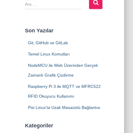
A
r
a
m
a
Son Yazılar
:
Git, GitHub ve GitLab
Temel Linux Komutları
NodeMCU ile Web Üzerinden Gerçek
Zamanlı Grafik Çizdirme
Raspberry Pi 3 ile MQTT ve MFRC522
RFID Okuyucu Kullanımı
Pisi Linux’ta Uzak Masaüstü Bağlantısı
Kategoriler