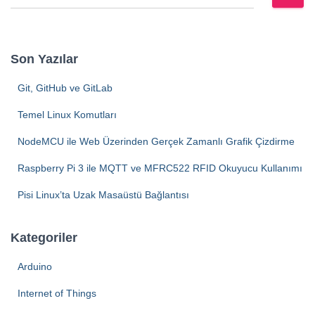
r
a
m
a
Son Yazılar
:
Git, GitHub ve GitLab
Temel Linux Komutları
NodeMCU ile Web Üzerinden Gerçek Zamanlı Grafik Çizdirme
Raspberry Pi 3 ile MQTT ve MFRC522 RFID Okuyucu Kullanımı
Pisi Linux’ta Uzak Masaüstü Bağlantısı
Kategoriler
Arduino
Internet of Things