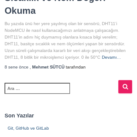
Okuma
Bu yazıda ünü her yere yayılmış olan bir sensörü, DHT11’i
NodeMCU ile nasıl kullanacağımızı anlatmaya çalışacağım.
DHT11’in adını hiç duymamış olanlara kısaca bilgi verelim;
DHT11, basitçe sıcaklık ve nem ölçümleri yapan bir sensördür.
Uzun süreli çalışmalarda kararlı bir veri akışı gerçekleştirebilen
DHT11, 8 bitlik bir mikroişlemci içeriyor. 0 ile 50°C
Devamı…
8 sene
önce
,
Mehmet SÜTCÜ
tarafından
A
r
a
m
a
Son Yazılar
:
Git, GitHub ve GitLab