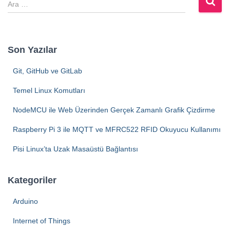
r
a
m
a
Son Yazılar
:
Git, GitHub ve GitLab
Temel Linux Komutları
NodeMCU ile Web Üzerinden Gerçek Zamanlı Grafik Çizdirme
Raspberry Pi 3 ile MQTT ve MFRC522 RFID Okuyucu Kullanımı
Pisi Linux’ta Uzak Masaüstü Bağlantısı
Kategoriler
Arduino
Internet of Things