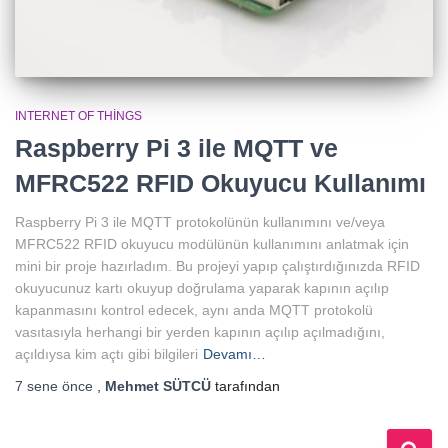
INTERNET OF THINGS
Raspberry Pi 3 ile MQTT ve
MFRC522 RFID Okuyucu Kullanımı
Raspberry Pi 3 ile MQTT protokolünün kullanımını ve/veya
MFRC522 RFID okuyucu modülünün kullanımını anlatmak için
mini bir proje hazırladım. Bu projeyi yapıp çalıştırdığınızda RFID
okuyucunuz kartı okuyup doğrulama yaparak kapının açılıp
kapanmasını kontrol edecek, aynı anda MQTT protokolü
vasıtasıyla herhangi bir yerden kapının açılıp açılmadığını,
açıldıysa kim açtı gibi bilgileri
Devamı…
7 sene
önce
,
Mehmet SÜTCÜ
tarafından
A